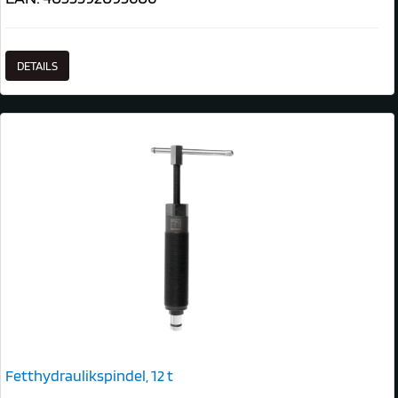
DETAILS
Fetthydraulikspindel, 12 t