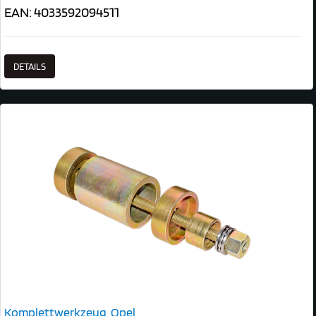
EAN: 4033592094511
DETAILS
Komplettwerkzeug, Opel