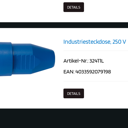
DETAILS
Industriesteckdose, 250 V
Artikel-Nr.: 32411L
EAN: 4033592079198
DETAILS