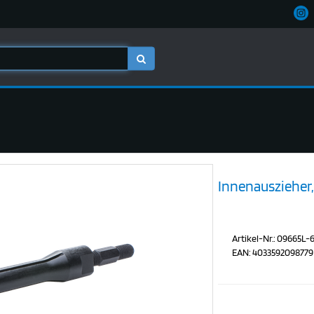
Innenauszieher
Artikel-Nr.: 09665L-
EAN: 4033592098779