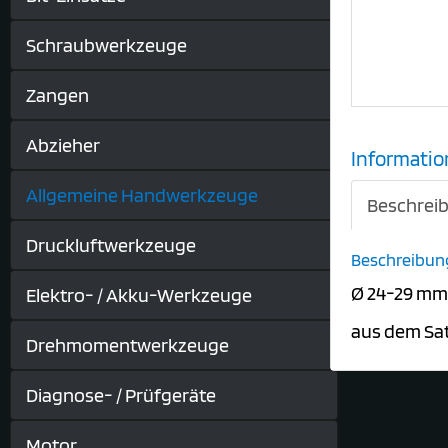
Schraubwerkzeuge
Zangen
Abzieher
Informatio
Allgemeine Handwerkzeuge
Beschrei
Druckluftwerkzeuge
Beschreibun
Ø 24-29 mm
Elektro- / Akku-Werkzeuge
aus dem Sa
Drehmomentwerkzeuge
Diagnose- / Prüfgeräte
Motor