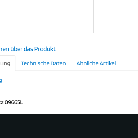
nen über das Produkt
bung
Technische Daten
Ähnliche Artikel
g
tz 09665L