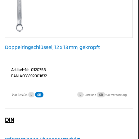
Doppelringschlüssel, 12 x 13 mm, gekröpft
Artikel-Nr.: 01207SB
EAN: 4033592001632
Variante:
L
SB
L
SB
: Lose und
: SB-Verpackung