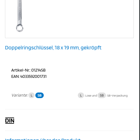
Doppelringschlüssel, 18 x 19 mm, gekröpft
Artikel-Nr.: 01214SB
EAN: 4033592001731
Variante:
L
SB
L
SB
: Lose und
: SB-Verpackung