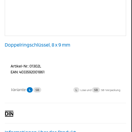
Doppelringschlüssel, 8 x 9 mm
Artikel-Nr.: 01302L
EAN: 4033592001861
Variante:
L
SB
L
SB
: Lose und
: SB-Verpackung