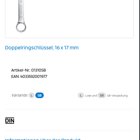
Doppelringschlüssel, 16 x 17 mm
Artikel-Nr.: 01310SB
EAN: 4033592001977
Variante:
L
SB
L
SB
: Lose und
: SB-Verpackung