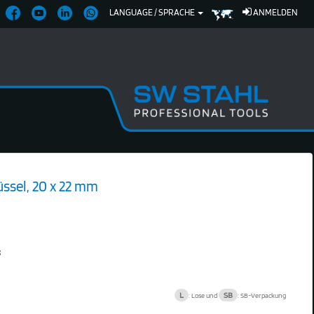
LANGUAGE / SPRACHE
ANMELDEN
ssel, 20 x 22 mm
8
L
SB
: Lose und
: SB-Verpackung