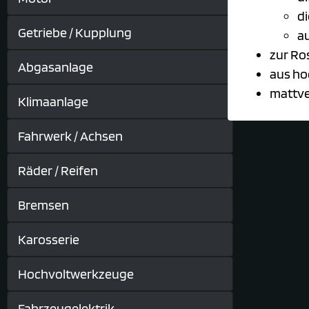
d
Getriebe / Kupplung
au
zur Ro
Abgasanlage
aus h
mattv
Klimaanlage
Fahrwerk / Achsen
Räder / Reifen
Bremsen
Karosserie
Hochvoltwerkzeuge
Fahrzeugelektrik