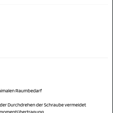
inimalen Raumbedarf
n oder Durchdrehen der Schraube vermeidet
rehmomentübertragung