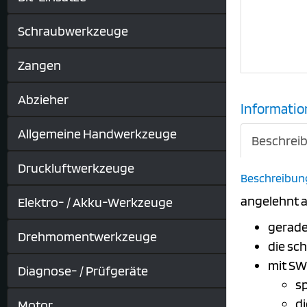
Schraubwerkzeuge
Zangen
Abzieher
Informatio
Allgemeine Handwerkzeuge
Beschrei
Druckluftwerkzeuge
Beschreibun
angelehnt a
Elektro- / Akku-Werkzeuge
gerad
Drehmomentwerkzeuge
die sc
mit SW
Diagnose- / Prüfgeräte
sp
d
Motor