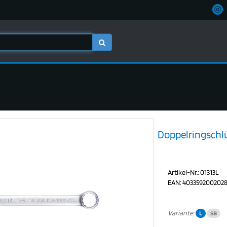
Doppelringschlü
Artikel-Nr.: 01313L
EAN: 403359200202
Variante:
L
SB