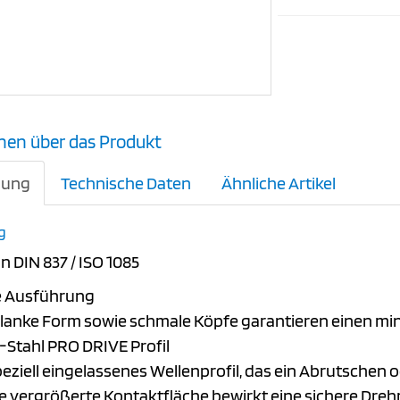
nen über das Produkt
bung
Technische Daten
Ähnliche Artikel
g
n DIN 837 / ISO 1085
e Ausführung
hlanke Form sowie schmale Köpfe garantieren einen m
-Stahl PRO DRIVE Profil
eziell eingelassenes Wellenprofil, das ein Abrutsche
ie vergrößerte Kontaktfläche bewirkt eine sichere D