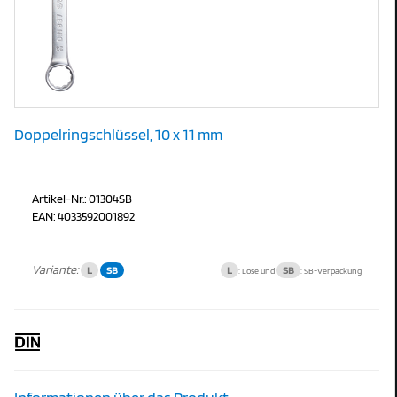
Doppelringschlüssel, 10 x 11 mm
Artikel-Nr.: 01304SB
EAN: 4033592001892
Variante:
L
SB
L
SB
: Lose und
: SB-Verpackung